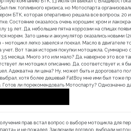
ртную компанию БТК, 13 июля он выехал с Владивостока 
 был пик топливного кризиса, но Мотоспарта организовал
ром БТК, которая оперативно решала все вопросы. 20 и
ке. Состояние оказалось очень хорошим: хром и лакокра
лу 19 лет. Да, небольшие пятна коррозии на спицах появ
ся морем. Зато шины и аккумулятор оказались новыми (20
 - мотоцикл легко завелся и поехал. Масло в двигателе 
а учет. Вот такая история покупки мотоцикла. Суммарно 
3,5 месяца. Много это или мало? Да, наверное это все та
ствует ли мотоцикл описанию. Да, соответствует и, я бы
ел. Адекватна ли цена? Ну, может быть и дороговато полу
 выбрал, хотя более дешевый FatBoy мне ими был тоже п
e. Готов ли порекомендовать Мотоспарту? Однозначно да
олучения прав встал вопрос о выборе мотоцикла для пер
арта» и не пожалел. Заключили договор, выбрали мотоц