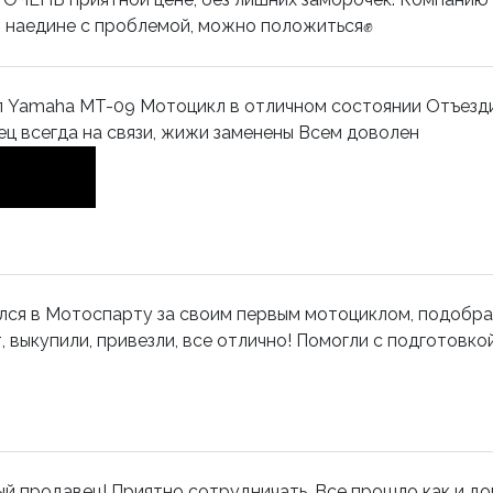
 наедине с проблемой, можно положиться✊️
 Yamaha MT-09 Мотоцикл в отличном состоянии Отъездил
ц всегда на связи, жижи заменены Всем доволен
ся в Мотоспарту за своим первым мотоциклом, подобра
, выкупили, привезли, все отлично! Помогли с подготовко
й продавец! Приятно сотрудничать. Все прошло как и д