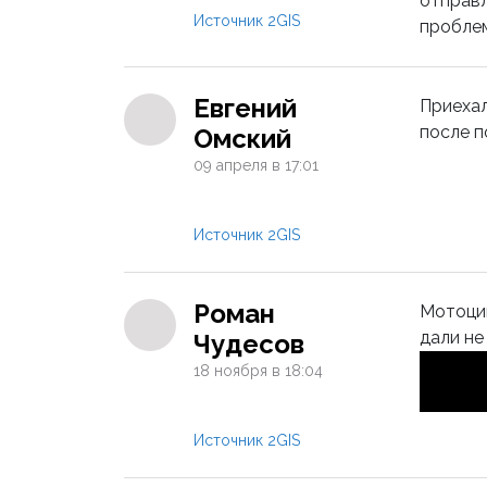
отправл
Источник 2GIS
проблем
Евгений
Приехал
после п
Омский
09 апреля в 17:01
Источник 2GIS
Роман
Мотоцик
дали не
Чудесов
18 ноября в 18:04
Источник 2GIS