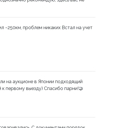
 ~250км, проблем никаких Встал на учет
ли на аукционе в Японии подходящий
й к первому выезду) Спасибо парни!🤝
оговаривались. С документами порядок