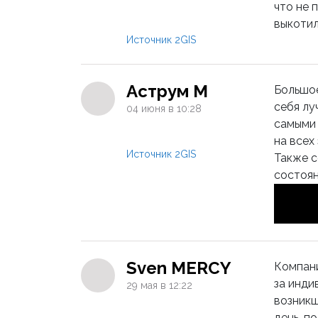
что не 
выкотил
Источник 2GIS
Аструм М
Большо
себя лу
04 июня в 10:28
самыми 
на всех
Источник 2GIS
Также с
состоян
Sven MERCY
Компани
за инди
29 мая в 12:22
возникш
день, п