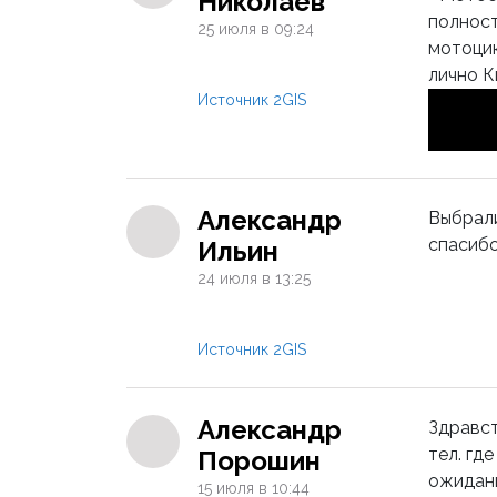
Николаев
полност
25 июля в 09:24
мотоцик
лично К
Источник 2GIS
Александр
Выбрали
спасибо
Ильин
24 июля в 13:25
Источник 2GIS
Александр
Здравст
тел. гд
Порошин
ожидани
15 июля в 10:44