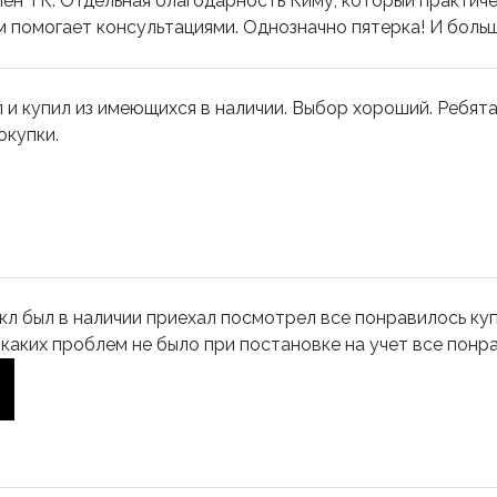
ен ТК. Отдельная благодарность Киму, который практическ
 помогает консультациями. Однозначно пятерка! И боль
 и купил из имеющихся в наличии. Выбор хороший. Ребят
окупки.
л был в наличии приехал посмотрел все понравилось куп
 каких проблем не было при постановке на учет все пон