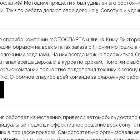
послали😁 Мотоцикл пришел и я был удивлен его состояни
и. Так что ребята делают свое дело на 5. Советую и удач
е спасибо компании МОТОСПАРТА и лично Киму Викторов
чшим образом на всех этапах заказа с Японии мотоцикла -
сложными задачами. На них всегда можно положиться. От 
 этапах всегда держали в курсе по срокам. Помогли с в
ервис компании полностью подготовил технику к сезону
ию. Огромное спасибо всей команде за слаженную работ
я работает качественно, привезли автомобиль достаточ
видуальный подход и эффективное решение всех сопутс
их в процессе привоза. Самостоятельно организовали ав
о ОЧЕНЬ приятной цене, без лишних заморочек. Компанию