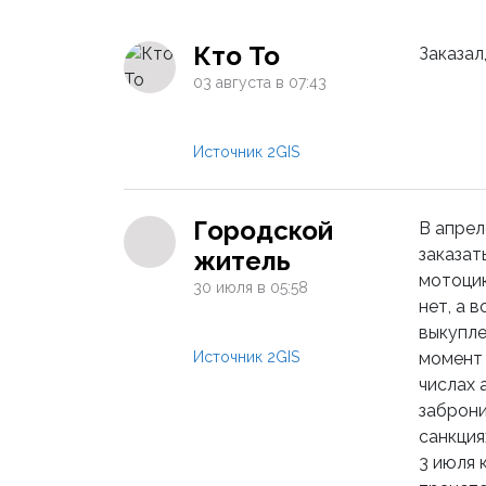
Кто То
Заказал
03 августа в 07:43
Источник 2GIS
Городской
В апрел
заказат
житель
мотоцик
30 июля в 05:58
нет, а 
выкупле
Источник 2GIS
момент 
числах 
заброни
санкция
3 июля 