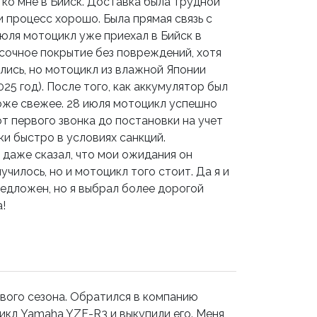
ко мне в Бийск. Доставка была трудной
и процесс хорошо. Была прямая связь с
юля мотоцикл уже приехал в Бийск в
сочное покрытие без повреждений, хотя
ились, но мотоцикл из влажной Японии
25 год). После того, как аккумулятор был
тоже свежее. 28 июля мотоцикл успешно
от первого звонка до постановки на учет
ки быстро в условиях санкций.
 даже сказал, что мои ожидания он
чилось, но и мотоцикл того стоит. Да я и
редложен, но я выбрал более дорогой
!
вого сезона. Обратился в компанию
икл Yamaha YZF-R3 и выкупили его. Меня