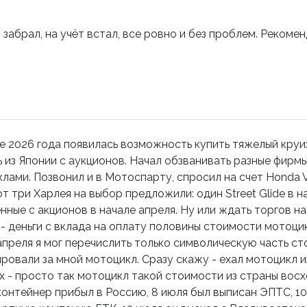
, забрал, на учёт встал, все ровно и без проблем. Рекоме
е 2026 года появилась возможность купить тяжелый круиз
ь из Японии с аукционов. Начал обзванивать разные фирм
лами. Позвонил и в Мотоспарту, спросил на счет Honda 
вот три Харлея на выбор предложили: один Street Glide в н
нные с акционов в начале апреля. Ну или ждать торгов 
- деньги с вклада на оплату половины стоимости мотоцикл
апреля я мог перечислить только символическую часть с
ровали за мной мотоцикл. Сразу скажу - ехал мотоцикл из
х - просто так мотоцикл такой стоимости из страны восх
контейнер прибыл в Россию, 8 июля был выписан ЭПТС, 1