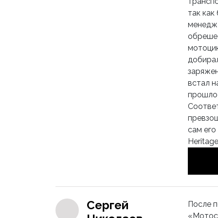
транспо
так как
менедже
обрешет
мотоцик
добирал
заряжен
встал н
прошло 
Соответ
превзош
сам его
Heritag
Сергей
После п
«Мотосп