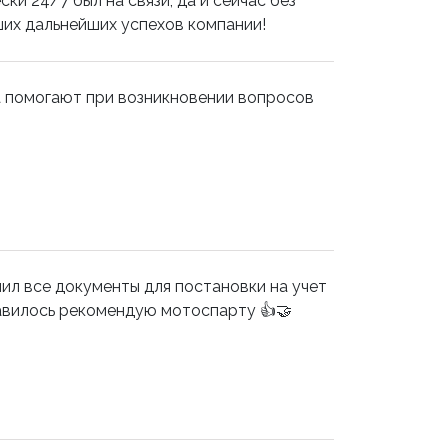
и 24/7 был на связи, да и сейчас без
ших дальнейших успехов компании!
а помогают при возникновении вопросов
ил все документы для постановки на учет
равилось рекомендую мотоспарту 👍🤝