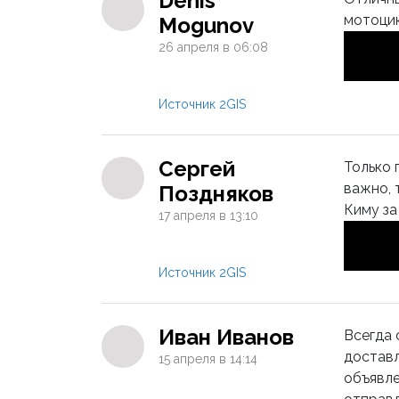
Denis
мотоцик
Mogunov
26 апреля в 06:08
Источник 2GIS
Сергей
Только 
важно, 
Поздняков
Киму за
17 апреля в 13:10
Источник 2GIS
Иван Иванов
Всегда 
доставл
15 апреля в 14:14
объявле