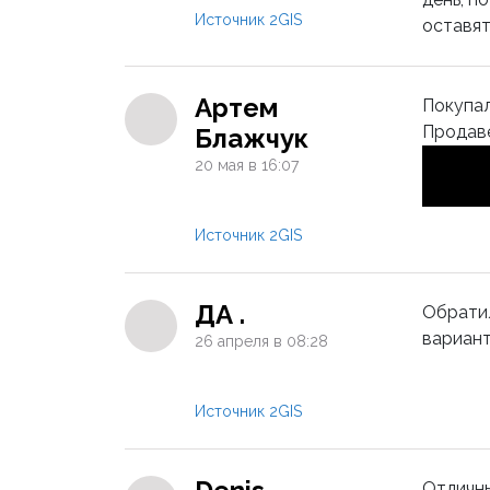
Источник 2GIS
оставят
Артем
Покупал
Продаве
Блажчук
20 мая в 16:07
Источник 2GIS
ДА .
Обратил
вариант
26 апреля в 08:28
Источник 2GIS
Отличны